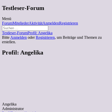
Zum
Testleser-Forum
Inhalt
springen
Menü
Forum-
Forum
Mitglieder
Aktivität
Anmelden
Registrieren
Navigation
Forum-
Testleser-Forum
Profil: Angelika
Breadcrumbs
Bitte
Anmelden
oder
Registrieren
, um Beiträge und Themen zu
-
erstellen.
Du
bist
Profil: Angelika
hier:
Angelika
Administrator