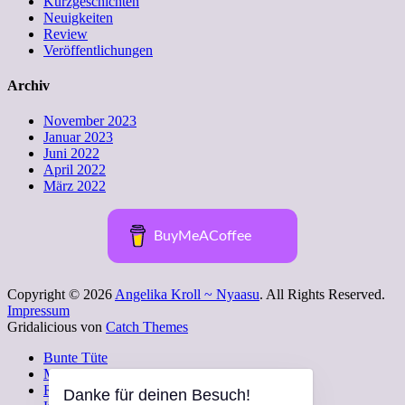
Kurzgeschichten
Neuigkeiten
Review
Veröffentlichungen
Archiv
November 2023
Januar 2023
Juni 2022
April 2022
März 2022
BuyMeACoffee
Copyright © 2026
Angelika Kroll ~ Nyaasu
. All Rights Reserved.
Impressum
Gridalicious von
Catch Themes
Nach
Bunte Tüte
oben
Mädchenkram
scrollen
Ratgeber Tierbestattung
Danke für deinen Besuch!