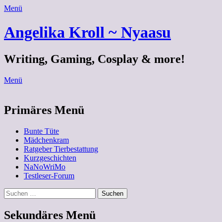
Menü
Angelika Kroll ~ Nyaasu
Writing, Gaming, Cosplay & more!
Menü
Primäres Menü
Zum
Bunte Tüte
Inhalt
Mädchenkram
springen
Ratgeber Tierbestattung
Kurzgeschichten
NaNoWriMo
Testleser-Forum
Suchen
Suchen
nach:
Sekundäres Menü