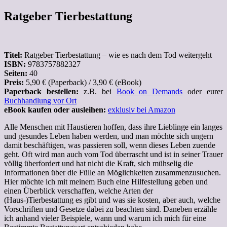
Zum
Ratgeber Tierbestattung
Inhalt
springen
Titel:
Ratgeber Tierbestattung – wie es nach dem Tod weitergeht
ISBN:
9783757882327
Seiten:
40
Preis:
5,90 € (Paperback) / 3,90 € (eBook)
Paperback bestellen:
z.B. bei
Book on Demands
oder eurer
Buchhandlung vor Ort
eBook kaufen oder ausleihen:
exklusiv bei Amazon
Alle Menschen mit Haustieren hoffen, dass ihre Lieblinge ein langes
und gesundes Leben haben werden, und man möchte sich ungern
damit beschäftigen, was passieren soll, wenn dieses Leben zuende
geht. Oft wird man auch vom Tod überrascht und ist in seiner Trauer
völlig überfordert und hat nicht die Kraft, sich mühselig die
Informationen über die Fülle an Möglichkeiten zusammenzusuchen.
Hier möchte ich mit meinem Buch eine Hilfestellung geben und
einen Überblick verschaffen, welche Arten der
(Haus-)Tierbestattung es gibt und was sie kosten, aber auch, welche
Vorschriften und Gesetze dabei zu beachten sind. Daneben erzähle
ich anhand vieler Beispiele, wann und warum ich mich für eine