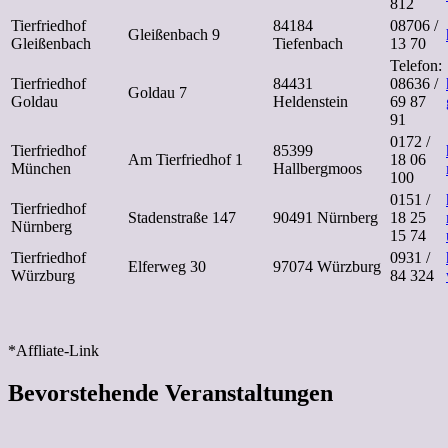
812
Tierfriedhof
84184
08706 /
Gleißenbach 9
Gleißenbach
Tiefenbach
13 70
Telefon:
Tierfriedhof
84431
08636 /
Goldau 7
Goldau
Heldenstein
69 87
91
0172 /
Tierfriedhof
85399
Am Tierfriedhof 1
18 06
München
Hallbergmoos
100
0151 /
Tierfriedhof
Stadenstraße 147
90491 Nürnberg
18 25
Nürnberg
15 74
Tierfriedhof
0931 /
Elferweg 30
97074 Würzburg
Würzburg
84 324
*Affliate-Link
Bevorstehende Veranstaltungen