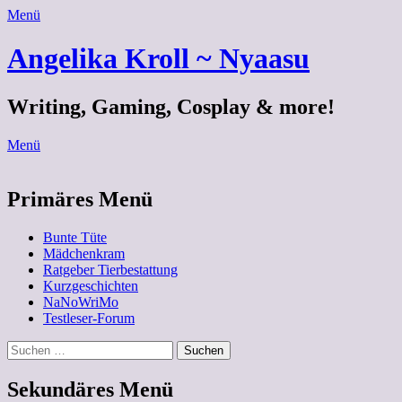
Menü
Angelika Kroll ~ Nyaasu
Writing, Gaming, Cosplay & more!
Menü
Primäres Menü
Zum
Bunte Tüte
Inhalt
Mädchenkram
springen
Ratgeber Tierbestattung
Kurzgeschichten
NaNoWriMo
Testleser-Forum
Suchen
Suchen
nach:
Sekundäres Menü