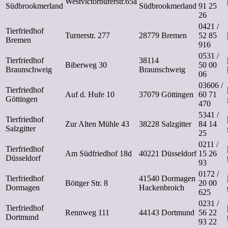
Westvictorburerstr.65a
Südbrookmerland
Südbrookmerland
91 25
26
0421 /
Tierfriedhof
Turnerstr. 277
28779 Bremen
52 85
Bremen
916
0531 /
Tierfriedhof
38114
Biberweg 30
50 00
Braunschweig
Braunschweig
06
03606 /
Tierfriedhof
Auf d. Hufe 10
37079 Göttingen
60 71
Göttingen
470
5341 /
Tierfriedhof
Zur Alten Mühle 43
38228 Salzgitter
84 14
Salzgitter
25
0211 /
Tierfriedhof
Am Südfriedhof 18d
40221 Düsseldorf
15 26
Düsseldorf
93
0172 /
Tierfriedhof
41540 Dormagen
Böttger Str. 8
20 00
Dormagen
Hackenbroich
625
0231 /
Tierfriedhof
Rennweg 111
44143 Dortmund
56 22
Dortmund
93 22