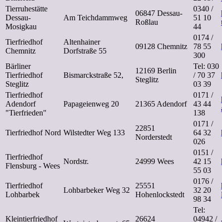
Tierruhestätte
0340 /
06847 Dessau-
Dessau-
Am Teichdammweg
51 10
Roßlau
Mosigkau
44
0174 /
Tierfriedhof
Altenhainer
09128 Chemnitz
78 55
Chemnitz
Dorfstraße 55
300
Bärliner
Tel: 030
12169 Berlin
Tierfriedhof
Bismarckstraße 52,
/ 70 37
Steglitz
Steglitz
03 39
Tierfriedhof
0171 /
Adendorf
Papageienweg 20
21365 Adendorf
43 44
"Tierfrieden"
138
0171 /
22851
Tierfriedhof Nord
Wilstedter Weg 133
64 32
Norderstedt
026
0151 /
Tierfriedhof
Nordstr.
24999 Wees
42 15
Flensburg - Wees
55 03
0176 /
Tierfriedhof
25551
Lohbarbeker Weg 32
32 20
Lohbarbek
Hohenlockstedt
98 34
Tel:
Kleintierfriedhof
26624
04942 /