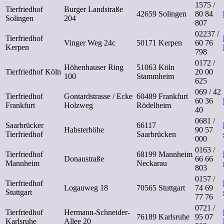
1575 /
Tierfriedhof
Burger Landstraße
42659 Solingen
80 84
Solingen
204
807
02237 /
Tierfriedhof
Vinger Weg 24c
50171 Kerpen
60 76
Kerpen
798
0172 /
Höhenhauser Ring
51063 Köln
Tierfriedhof Köln
20 00
100
Stammheim
625
069 / 42
Tierfriedhof
Gontardstrasse / Ecke
60489 Frankfurt
60 36
Frankfurt
Holzweg
Rödelheim
40
0681 /
Saarbrücker
66117
Habsterhöhe
90 57
Tierfriedhof
Saarbrücken
000
0163 /
Tierfriedhof
68199 Mannheim
Donaustraße
66 66
Mannheim
Neckarau
803
0157 /
Tierfriedhof
Logauweg 18
70565 Stuttgart
74 69
Stuttgart
77 76
0721 /
Tierfriedhof
Hermann-Schneider-
76189 Karlsruhe
95 07
Karlsruhe
Allee 20