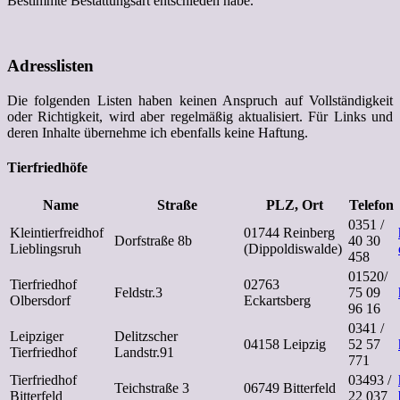
Bestimmte Bestattungsart entschieden habe.
Adresslisten
Die folgenden Listen haben keinen Anspruch auf Vollständigkeit
oder Richtigkeit, wird aber regelmäßig aktualisiert. Für Links und
deren Inhalte übernehme ich ebenfalls keine Haftung.
Tierfriedhöfe
Name
Straße
PLZ, Ort
Telefon
0351 /
Kleintierfreidhof
01744 Reinberg
Dorfstraße 8b
40 30
Lieblingsruh
(Dippoldiswalde)
458
01520/
Tierfriedhof
02763
Feldstr.3
75 09
Olbersdorf
Eckartsberg
96 16
0341 /
Leipziger
Delitzscher
04158 Leipzig
52 57
Tierfriedhof
Landstr.91
771
Tierfriedhof
03493 /
Teichstraße 3
06749 Bitterfeld
Bitterfeld
22 037