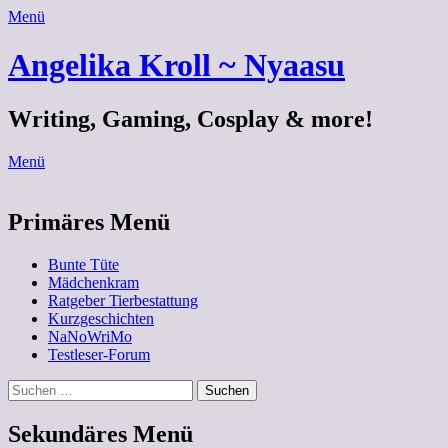
Menü
Angelika Kroll ~ Nyaasu
Writing, Gaming, Cosplay & more!
Menü
Primäres Menü
Zum
Bunte Tüte
Inhalt
Mädchenkram
springen
Ratgeber Tierbestattung
Kurzgeschichten
NaNoWriMo
Testleser-Forum
Suchen
Suchen
nach:
Sekundäres Menü