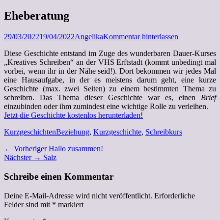
Zum
Eheberatung
Inhalt
springen
Posted
Autor
29/03/2022
19/04/2022
Angelika
Kommentar hinterlassen
on
Diese Geschichte entstand im Zuge des wunderbaren Dauer-Kurses
„Kreatives Schreiben“ an der VHS Erftstadt (kommt unbedingt mal
vorbei, wenn ihr in der Nähe seid!). Dort bekommen wir jedes Mal
eine Hausaufgabe, in der es meistens darum geht, eine kurze
Geschichte (max. zwei Seiten) zu einem bestimmten Thema zu
schreibrn. Das Thema dieser Geschichte war es, einen
Brief
einzubinden oder ihm zumindest eine wichtige Rolle zu verleihen.
Jetzt die Geschichte kostenlos herunterladen!
Kategorien
Schlagworte
Kurzgeschichten
Beziehung
,
Kurzgeschichte
,
Schreibkurs
Beitragsnavigation
Vorheriger
← Vorheriger
Hallo zusammen!
Nächster
Beitrag:
Nächster →
Salz
Beitrag:
Schreibe einen Kommentar
Deine E-Mail-Adresse wird nicht veröffentlicht.
Erforderliche
Felder sind mit
*
markiert